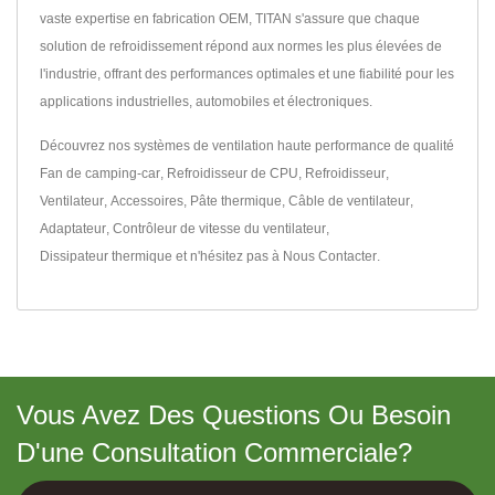
vaste expertise en fabrication OEM, TITAN s'assure que chaque
solution de refroidissement répond aux normes les plus élevées de
l'industrie, offrant des performances optimales et une fiabilité pour les
applications industrielles, automobiles et électroniques.
Découvrez nos systèmes de ventilation haute performance de qualité
Fan de camping-car
,
Refroidisseur de CPU
,
Refroidisseur
,
Ventilateur
,
Accessoires
,
Pâte thermique
,
Câble de ventilateur
,
Adaptateur
,
Contrôleur de vitesse du ventilateur
,
Dissipateur thermique
et n'hésitez pas à
Nous Contacter
.
Vous Avez Des Questions Ou Besoin
D'une Consultation Commerciale?