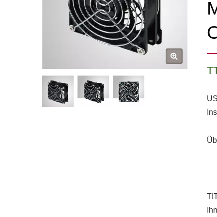
M
O
T
USB
Ins
Üb
TI
Ih