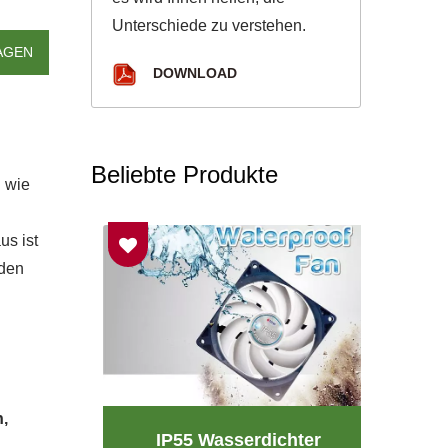
Unterschiede zu verstehen.
AGEN
DOWNLOAD
Beliebte Produkte
n wie
us ist
nden
n,
ator
IP55 Wasserdichter
RV-