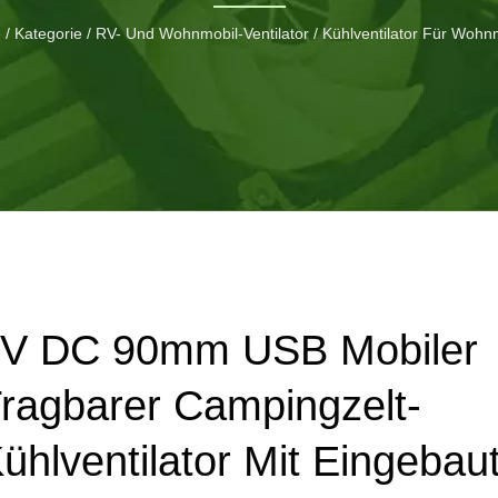
e
/
Kategorie
/
RV- Und Wohnmobil-Ventilator
/
Kühlventilator Für Wohn
V DC 90mm USB Mobiler
ragbarer Campingzelt-
ühlventilator Mit Eingeba