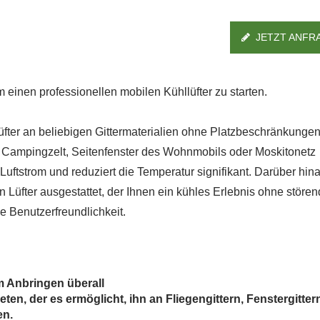
JETZT ANFR
inen professionellen mobilen Kühllüfter zu starten.
fter an beliebigen Gittermaterialien ohne Platzbeschränkunge
er, Campingzelt, Seitenfenster des Wohnmobils oder Moskitonetz
uftstrom und reduziert die Temperatur signifikant. Darüber hina
n Lüfter ausgestattet, der Ihnen ein kühles Erlebnis ohne störe
e Benutzerfreundlichkeit.
m Anbringen überall
n, der es ermöglicht, ihn an Fliegengittern, Fenstergitter
IP55 Wasserdichter
RV-Kühlschrankventil
en.