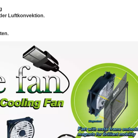
Ventilator
g
er Luftkonvektion.
ten.