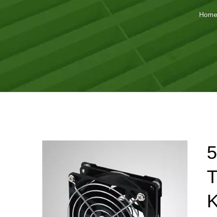
Hom
5
T
K