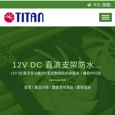
中文 (繁體)
12V DC 直流支架防水排
風扇 (IP55防水) -適用於
12V DC直流多功能DIY支架散熱防水排風扇，擁有IP55防潑
水等級，加上簡單使用的DIY獨家配件，讓使用者能夠輕鬆組
格柵式/百葉窗通風口散
裝到任何想散熱通風的地方 / 台騰恩科技有限公司是由一群積
首頁
/
產品分類
/
露營車用風扇
/
露營風扇
極且具有專業技術的團隊所組成。TITAN的總公司設立於台
熱、RV露營車冰箱排風
灣，分公司則設立於德國，並在大陸廣東省擁有1間工廠，佔
口、各種機櫃DIY散熱用
地約20,000平方公尺以及約460位員工，每月可生產120萬個
風扇。