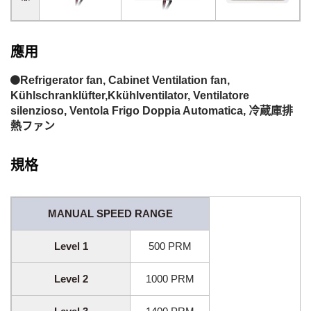
應用
Refrigerator fan, Cabinet Ventilation fan,
Kühlschranklüfter,Kkühlventilator, Ventilatore
silenzioso, Ventola Frigo Doppia Automatica, 冷蔵庫排
熱ファン
規格
MANUAL SPEED RANGE
Level 1
500 PRM
Level 2
1000 PRM