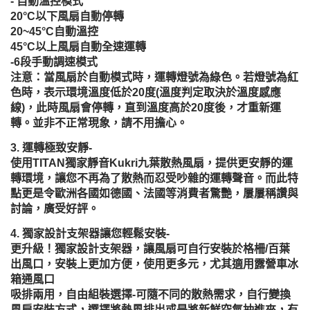
- 自動溫控模式
20°C以下風扇自動停轉
20~45°C自動溫控
45°C以上風扇自動全速運轉
-6段手動調速模式
注意：當風扇於自動模式時，運轉燈號為綠色。若燈號為紅
色時，表示環境溫度低於20度(溫度判定取決於溫度感應
線)，此時風扇會停轉，直到溫度高於20度後，才重新運
轉。並非不正常現象，請不用擔心。
運轉極致安靜-
使用TITAN獨家靜音Kukri九葉散熱風扇，提供更安靜的運
轉環境，讓您不再為了散熱而忍受吵雜的運轉聲音。而此特
點更是令歐洲各國如德國、法國等消費者驚艷，屢屢稱讚與
討論，廣受好評。
獨家設計支架器讓您輕鬆安裝-
更升級！獨家設計支架器，讓風扇可自行安裝於格柵/百葉
出風口，安裝上更加方便，使用更多元，尤其適用露營車冰
箱通風口
吸排兩用，自由組裝選擇-可隨不同的散熱需求，自行變換
風扇安裝方式，選擇將熱風排出或是將新鮮空氣抽進來，有