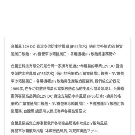
台騰恩 12V DC 直流支架防水排風扇 (IP55防水) -適用於格柵式/百葉窗
通風口散熱、RV露營車冰箱排風口、各種機櫃DIY散熱用服務簡介
台騰恩科技有限公司是台灣一家擁有超過27年經驗的專業12V DC 直流
支架防水排風扇 (IP55防水) -適用於格柵式/百葉窗通風口散熱、RV露營
車冰箱排風口、各種機櫃DIY散熱用生產製造服務商. 我們成立於西元
1989年, 在多功能散熱風扇和電腦散熱產品的生產和開發領域上, 台騰恩
提供專業高品質的12V DC 直流支架防水排風扇 (IP55防水) -適用於格
柵式/百葉窗通風口散熱、RV露營車冰箱排風口、各種機櫃DIY散熱用製
造服務, 台騰恩 總是可以達成客戶各種品質要求
台騰恩邀請您立即瀏覽我們各項產品服務
多功能DIY散熱風扇
,
露營車冰箱散熱風扇
,
冰箱散熱風扇
,
冷蔵庫排熱ファン
,