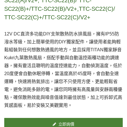
SC22(A)/V2+, TTC-SC22(B)/ TTC-
SC22(B)+/TTC-SC22(B)/V2+,TTC-SC22(C)/
TTC-SC22(C)+/TTC-SC22(C)/V2+
12V DC直流多功能DIY支架散熱防水排風扇，擁有IP55防
潑水等級，加上簡單使用的DIY獨家配件，讓使用者能夠輕
鬆組裝到任何想散熱通風的地方，並且採用TITAN獨家靜音
Kukri九葉散熱風扇，搭配手動與自動溫控兩種功能的調速
器，擁有靈活且聰明的溫度控速能力，自動偵測溫度，低於
20度便會自動休眠停轉，當溫度高於45度時，會自動全速
運轉，快速將熱氣排出，讓您不只使用方便、更能輕鬆省
電，避免消耗多餘的電。讓您同時擁有高風量與安靜兩種優
點，確保散熱效能與噪音值達到最佳狀態，加上可拆卸式高
質感面板，易於安裝又美觀實用。
立即詢價