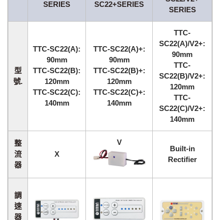
SERIES
SC22+SERIES
SERIES
TTC-
SC22(A)/V2+:
TTC-SC22(A):
TTC-SC22(A)+:
90mm
90mm
90mm
TTC-
型
TTC-SC22(B):
TTC-SC22(B)+:
SC22(B)/V2+:
號.
120mm
120mm
120mm
TTC-SC22(C):
TTC-SC22(C)+:
TTC-
140mm
140mm
SC22(C)/V2+:
140mm
V
整
Built-in
流
X
Rectifier
器
調
速
器