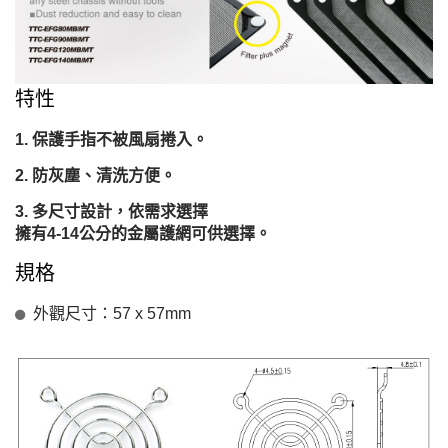
特性
保護手指不被風扇捲入。
防灰塵、清洗方便。
多尺寸設計，依需求選擇
擁有4-14公分的金屬護網可供選擇。
規格
外觀尺寸：57 x 57mm