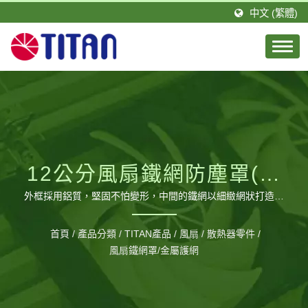
中文 (繁體)
12公分風扇鐵網防塵罩(附
螺絲零件)
外框採用鋁質，堅固不怕變形，中間的鐵網以細緻網狀打造，
有效阻隔灰塵進入，清理起來更省時省力。 / 台騰恩科技有限
公司是由一群積極且具有專業技術的團隊所組成。TITAN的總
首頁
/
產品分類
/
TITAN產品
/
風扇 / 散熱器零件
/
公司設立於台灣，分公司則設立於德國，並在大陸廣東省擁有
風扇鐵網罩/金屬護網
1間工廠，佔地約20,000平方公尺以及約460位員工，每月可
生產120萬個風扇。