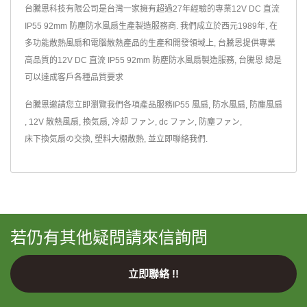
台騰恩科技有限公司是台灣一家擁有超過27年經驗的專業12V DC 直流
IP55 92mm 防塵防水風扇生產製造服務商. 我們成立於西元1989年, 在
多功能散熱風扇和電腦散熱產品的生產和開發領域上, 台騰恩提供專業
高品質的12V DC 直流 IP55 92mm 防塵防水風扇製造服務, 台騰恩 總是
可以達成客戶各種品質要求
台騰恩邀請您立即瀏覽我們各項產品服務
IP55 風扇
,
防水風扇
,
防塵風扇
,
12V 散熱風扇
,
換気扇
,
冷却 ファン
,
dc ファン
,
防塵ファン
,
床下換気扇の交換
,
塑料大棚散熱
,
並
立即聯絡我們
.
若仍有其他疑問請來信詢問
立即聯絡 !!