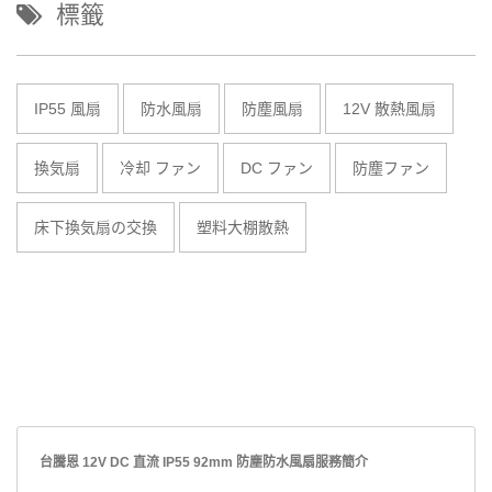
標籤
IP55 風扇
防水風扇
防塵風扇
12V 散熱風扇
換気扇
冷却 ファン
DC ファン
防塵ファン
床下換気扇の交換
塑料大棚散熱
台騰恩 12V DC 直流 IP55 92mm 防塵防水風扇服務簡介