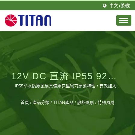
中文 (繁體)
12V DC 直流 IP55 92MM
防塵防水風扇
IP55防水防塵風扇具備庫克里彎刀扇葉特性，有效加大風
量，加速散熱效能，並保持低噪音運轉。 / 台騰恩科技有限公
司是由一群積極且具有專業技術的團隊所組成。TITAN的總公
首頁
/
產品分類
/
TITAN產品
/
散熱風扇
/
特殊風扇
司設立於台灣，分公司則設立於德國，並在大陸廣東省擁有1
間工廠，佔地約20,000平方公尺以及約460位員工，每月可生
產120萬個風扇。