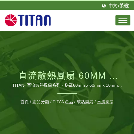
中文 (繁體)
直流散熱風扇 60MM X
60MM X 10MM 系列
TITAN- 直流散熱風扇系列，搭載60mm x 60mm x 10mm風
扇，提供不同的轉速型號，供使用者依需求選擇。 / 台騰恩科
技有限公司是由一群積極且具有專業技術的團隊所組成。
首頁
/
產品分類
/
TITAN產品
/
散熱風扇
/
直流風扇
TITAN的總公司設立於台灣，分公司則設立於德國，並在大陸
廣東省擁有1間工廠，佔地約20,000平方公尺以及約460位員
工，每月可生產120萬個風扇。