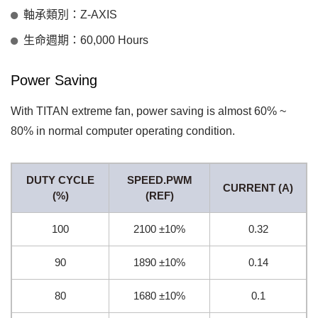
軸承類別：Z-AXIS
生命週期：60,000 Hours
Power Saving
With TITAN extreme fan, power saving is almost 60% ~
80% in normal computer operating condition.
DUTY CYCLE
SPEED.PWM
CURRENT (A)
(%)
(REF)
100
2100 ±10%
0.32
90
1890 ±10%
0.14
80
1680 ±10%
0.1