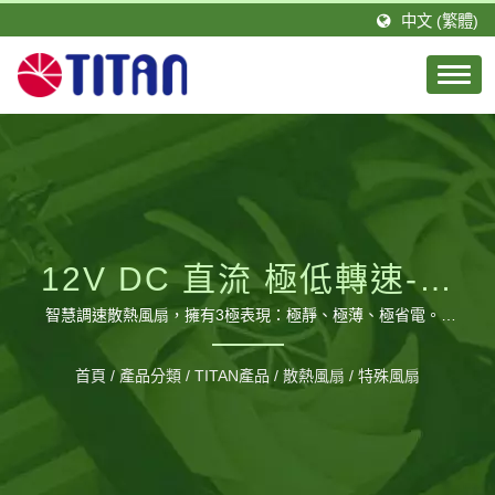
中文 (繁體)
12V DC 直流 極低轉速-靜
音散熱風扇 120MM X
智慧調速散熱風扇，擁有3極表現：極靜、極薄、極省電。 /
台騰恩科技有限公司是由一群積極且具有專業技術的團隊所組
20MM X 25MM
成。TITAN的總公司設立於台灣，分公司則設立於德國，並在
首頁
/
產品分類
/
TITAN產品
/
散熱風扇
/
特殊風扇
大陸廣東省擁有1間工廠，佔地約20,000平方公尺以及約460
位員工，每月可生產120萬個風扇。