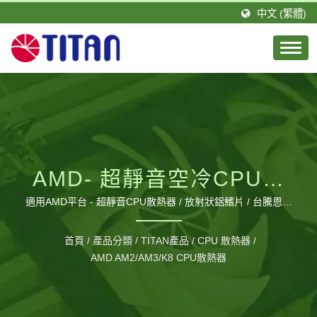
中文 (繁體)
AMD- 超靜音空冷CPU鋁
擠散熱器 / 9公分圓框風扇
適用AMD平台 - 超靜音CPU散熱器 / 放射狀鋁鰭片 / 台騰恩科
技有限公司是由一群積極且具有專業技術的團隊所組成。
/高密度鋁擠散熱片 /
TITAN的總公司設立於台灣，分公司則設立於德國，並在大陸
首頁
/
產品分類
/
TITAN產品
/
CPU 散熱器
/
廣東省擁有1間工廠，佔地約20,000平方公尺以及約460位員
TDP104-110W
AMD AM2/AM3/K8 CPU散熱器
工，每月可生產120萬個風扇。