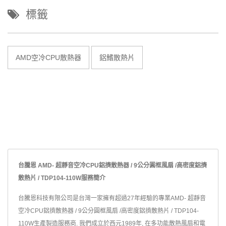
標籤
AMD空冷CPU散熱器
鋁鰭散熱片
台騰恩 AMD- 超靜音空冷CPU鋁擠散熱器 / 9公分圓框風扇 /高密度鋁擠
散熱片 / TDP104-110W服務簡介
台騰恩科技有限公司是台灣一家擁有超過27年經驗的專業AMD- 超靜音
空冷CPU鋁擠散熱器 / 9公分圓框風扇 /高密度鋁擠散熱片 / TDP104-
110W生產製造服務商. 我們成立於西元1989年, 在多功能散熱風扇和電