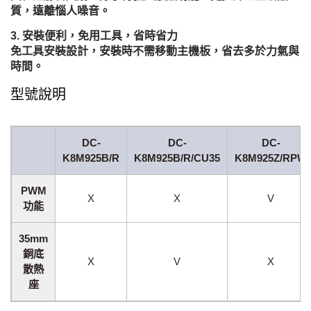
質，遠離惱人噪音。
安裝便利，免用工具，省時省力
免工具安裝設計，安裝時不需移動主機板，省去多於力氣與
時間。
型號說明
DC-
DC-
DC-
K8M925B/R
K8M925B/R/CU35
K8M925Z/RPW
PWM
X
X
V
功能
35mm
銅底
X
V
X
散熱
座