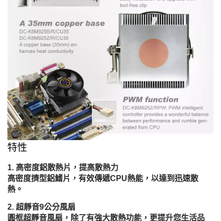
特性
高密度鋁散熱片，提高散熱力
高密度擠型鋁鰭片，有效傳遞CPU熱能，以達到迅速散
熱。
超靜音9公分風扇
圓框超靜音風扇，除了有強大散熱功能，更提升您生活品