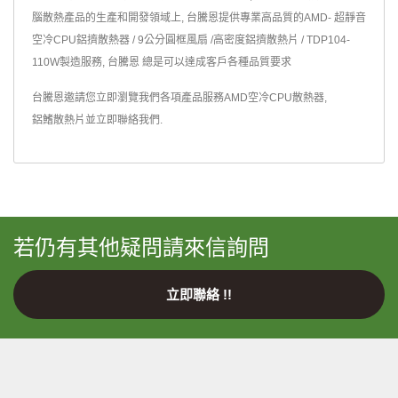
腦散熱產品的生產和開發領域上, 台騰恩提供專業高品質的AMD- 超靜音
空冷CPU鋁擠散熱器 / 9公分圓框風扇 /高密度鋁擠散熱片 / TDP104-
110W製造服務, 台騰恩 總是可以達成客戶各種品質要求
台騰恩邀請您立即瀏覽我們各項產品服務
AMD空冷CPU散熱器
,
鋁鰭散熱片
並
立即聯絡我們
.
若仍有其他疑問請來信詢問
立即聯絡 !!