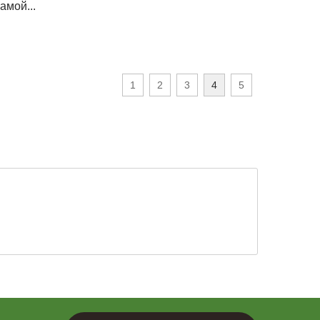
амой...
1
2
3
4
5