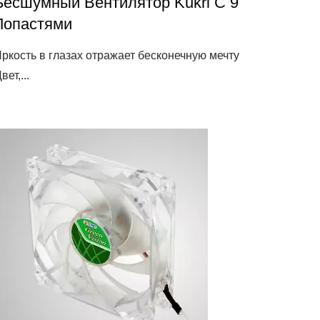
Бесшумный Вентилятор Kukri С 9
Лопастями
ркость в глазах отражает бесконечную мечту
вет,...