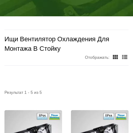
НА ПРОИЗВОДСТВЕ И
охлаждении.
РАЗРАБОТКЕ
УНИВЕРСАЛЬНЫХ
ОХЛАЖДАЮЩИХ
Ищи Вентилятор Охлаждения Для
ВЕНТИЛЯТОРОВ И
Монтажа В Стойку
Отображать:
КОМПЬЮТЕРНЫХ
КУЛЕРОВ, ЧТОБЫ
ОБЕСПЕЧИТЬ
Результат 1 - 5 из 5
НАИЛУЧШЕЕ
РАЗРЕШЕНИЕ ПРИ
ТЕПЛОВОМ
ОХЛАЖДЕНИИ. | TITAN