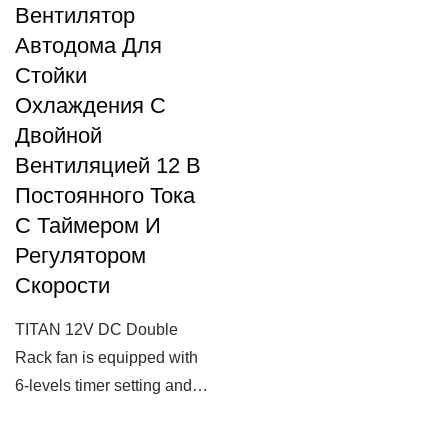
Вентилятор
Автодома Для
Стойки
Охлаждения С
Двойной
Вентиляцией 12 В
Постоянного Тока
С Таймером И
Регулятором
Скорости
TITAN 12V DC Double
Rack fan is equipped with
6-levels timer setting and
speed control. The fan has
the mode...