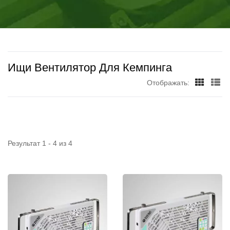
РАЗРАБОТКЕ
охлаждении.
УНИВЕРСАЛЬНЫХ
ОХЛАЖДАЮЩИХ
ВЕНТИЛЯТОРОВ И
Ищи Вентилятор Для Кемпинга
КОМПЬЮТЕРНЫХ
Отображать:
КУЛЕРОВ, ЧТОБЫ
ОБЕСПЕЧИТЬ
НАИЛУЧШЕЕ
Результат 1 - 4 из 4
РАЗРЕШЕНИЕ ПРИ
ТЕПЛОВОМ
ОХЛАЖДЕНИИ. | TITAN