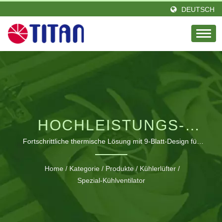
DEUTSCH
HOCHLEISTUNGS-
140MM KUKRI-
Fortschrittliche thermische Lösung mit 9-Blatt-Design für
überlegenen Luftstrom und geräuschlosen Betrieb
KÜHLERLÜFTER
Home
/
Kategorie
/
Produkte
/
Kühlerlüfter
/
Spezial-Kühlventilator