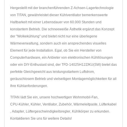
Hergestellt mit der branchenführenden Z-Achsen-Lagertechnologie
von TITAN, gewährleistet dieser Kühlventilator bemerkenswerte
Haltbarkeit mit einer Lebensdauer von 60.000 Stunden und
konstantem Betrieb. Die schneeweiße Ästhetik ergänzt das Konzept
der "Wolkekühlung" und bietet nicht nur eine überlegene
Wärmeverwaltung, sondern auch ein ansprechendes visuelles
Element für jede Installation. Egal, ob Sie ein Hersteller von
Computerhardware, ein Anbieter von elektronischen Kühllösungen
oder ein DIY-Enthusiast sind, der TFD-14025H12Z/KU(SW) bietet das
perfekte Gleichgewicht aus leistungsstarkem Luftstrom,
geräuschlosem Betrieb und vielseitigen Montagemöglichkeiten für all
Ihre Kühlanforderungen.
TITAN lädt Sie ein, unsere hochwertigen
Wohnmobil-Fan
,
CPU-Kühler
,
Kühler
,
Ventilator
,
Zubehör
,
Wärmeleitpaste
,
Lüfterkabel
,
Adapter
,
Lüftergeschwindigkeitsregler
,
Kühlkörper
zu erkunden.
Kontaktieren Sie uns
für weitere Details!