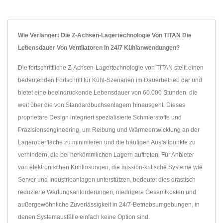
Wie Verlängert Die Z-Achsen-Lagertechnologie Von TITAN Die
Lebensdauer Von Ventilatoren In 24/7 Kühlanwendungen?
Die fortschrittliche Z-Achsen-Lagertechnologie von TITAN stellt einen
bedeutenden Fortschritt für Kühl-Szenarien im Dauerbetrieb dar und
bietet eine beeindruckende Lebensdauer von 60.000 Stunden, die
weit über die von Standardbuchsenlagern hinausgeht. Dieses
proprietäre Design integriert spezialisierte Schmierstoffe und
Präzisionsengineering, um Reibung und Wärmeentwicklung an der
Lageroberfläche zu minimieren und die häufigen Ausfallpunkte zu
verhindern, die bei herkömmlichen Lagern auftreten. Für Anbieter
von elektronischen Kühllösungen, die mission-kritische Systeme wie
Server und Industrieanlagen unterstützen, bedeutet dies drastisch
reduzierte Wartungsanforderungen, niedrigere Gesamtkosten und
außergewöhnliche Zuverlässigkeit in 24/7-Betriebsumgebungen, in
denen Systemausfälle einfach keine Option sind.