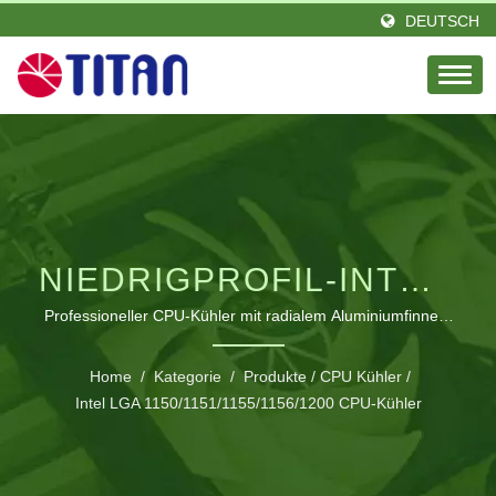
DEUTSCH
NIEDRIGPROFIL-INTEL-
CPU-
Professioneller CPU-Kühler mit radialem Aluminiumfinnen-
Design und ultra-leisem Betrieb für Intel LGA
KÜHLUNGSLÖSUNG
1155/1156/1200-Plattformen
Home
/
Kategorie
/
Produkte
/
CPU Kühler
/
MIT VERBESSERTER
Intel LGA 1150/1151/1155/1156/1200 CPU-Kühler
WÄRMELEISTUNG