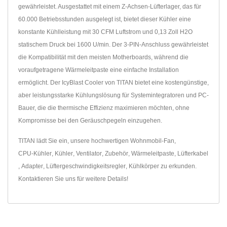
gewährleistet. Ausgestattet mit einem Z-Achsen-Lüfterlager, das für
60.000 Betriebsstunden ausgelegt ist, bietet dieser Kühler eine
konstante Kühlleistung mit 30 CFM Luftstrom und 0,13 Zoll H2O
statischem Druck bei 1600 U/min. Der 3-PIN-Anschluss gewährleistet
die Kompatibilität mit den meisten Motherboards, während die
voraufgetragene Wärmeleitpaste eine einfache Installation
ermöglicht. Der IcyBlast Cooler von TITAN bietet eine kostengünstige,
aber leistungsstarke Kühlungslösung für Systemintegratoren und PC-
Bauer, die die thermische Effizienz maximieren möchten, ohne
Kompromisse bei den Geräuschpegeln einzugehen.
TITAN lädt Sie ein, unsere hochwertigen
Wohnmobil-Fan
,
CPU-Kühler
,
Kühler
,
Ventilator
,
Zubehör
,
Wärmeleitpaste
,
Lüfterkabel
,
Adapter
,
Lüftergeschwindigkeitsregler
,
Kühlkörper
zu erkunden.
Kontaktieren Sie uns
für weitere Details!