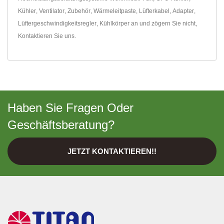
Kühler
,
Ventilator
,
Zubehör
,
Wärmeleitpaste
,
Lüfterkabel
,
Adapter
,
Lüftergeschwindigkeitsregler
,
Kühlkörper
an und zögern Sie nicht,
Kontaktieren Sie uns
.
Haben Sie Fragen Oder
Geschäftsberatung?
JETZT KONTAKTIEREN!!